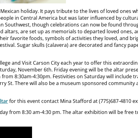
 Mexican holiday. It pays tribute to the lives of loved ones
 people in Central America but was later influenced by cultur
an Southwest, though celebrations can now be found throug
d altars, are set up as memorials to departed loved ones, a
eir favorite foods, symbols of activities they loved, and bri
estival. Sugar skulls (calavera) are decorated and fancy pap
 and Visit Carson City each year to offer this extraordina
Saturday, November 6
th
. Friday evening will be the altar pre
rom 8:30am-4:30pm. Festivities on Saturday will include tradi
Curry St. There will also be a museum sponsored community
ltar
for this event contact Mina Stafford at (775)687-4810 ex
y from 8:30 am-4:30 pm. The altar exhibition will be free