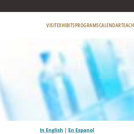
VISIT
EXHIBITS
PROGRAMS
CALENDAR
TEACH
In English
|
En Espanol